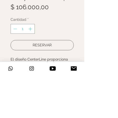
Precio
$ 106.000,00
Cantidad
*
RESERVAR
El diseño CenterLine proporciona
una superficie de frenado suave,
uniforme y silenciosa. Los bordes
redondeados facilitan la instalación
de las ruedas y cumplen con UCI.
Diametro: 180 mm
Material: Acero
Interfaz: Center Lock
Incluye anillo de bloqueo
Codigo de
Fabricante: 00.5018.037.038