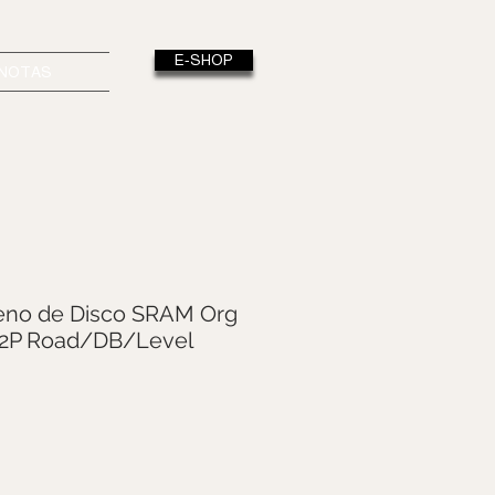
E-SHOP
/NOTAS
Freno de Disco SRAM Org
r/2P Road/DB/Level
Precio