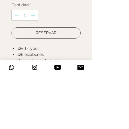
Cantidad
*
RESERVAR
12v T-Type
126 eslabones
Color interior: Rainbow
Color exterior: Rainbow
Conector: PowerLock D1
Acabado Interno: Chrome plated
+PVD
Acabado Externo: Nickel+PVD
Hollow Pin
Codigo de
Fabricante: 00.2518.068.008